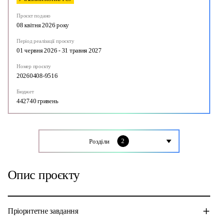
Проєкт подано
08 квітня 2026 року
Період реалізації проєкту
01 червня 2026 - 31 травня 2027
Номер проєкту
20260408-9516
Бюджет
442740 гривень
2
Розділи
Опис проєкту
Опис проєкту
Документи
Пріоритетне завдання