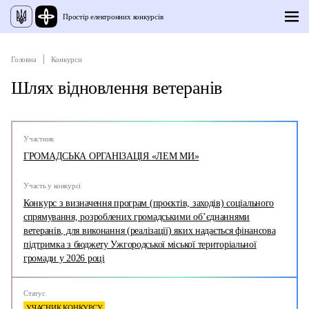
Простір електронних конкурсів
Головна
Конкурси
Шлях відновлення ветеранів
Участник
ГРОМАДСЬКА ОРГАНІЗАЦІЯ «ЛЕМ МИ»
Участь у конкурсі
Конкурс з визначення програм (проєктів, заходів) соціального
спрямування, розроблених громадськими об’єднаннями
ветеранів, для виконання (реалізації) яких надається фінансова
підтримка з бюджету Ужгородської міської територіальної
громади у 2026 році
Статус
УЧАСНИК КОНКУРСУ