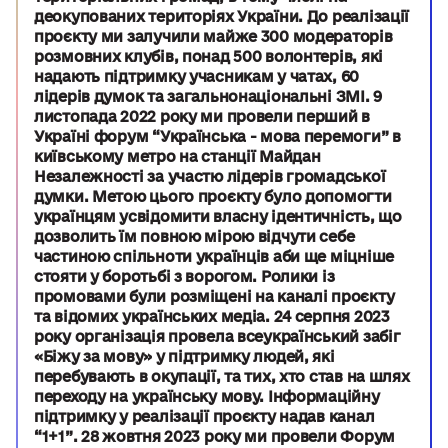
деокупованих територіях України. До реалізації
проєкту ми залучили майже 300 модераторів
розмовних клубів, понад 500 волонтерів, які
надають підтримку учасникам у чатах, 60
лідерів думок та загальнонаціональні ЗМІ. 9
листопада 2022 року ми провели перший в
Україні форум “Українська - мова перемоги” в
київському метро на станції Майдан
Незалежності за участю лідерів громадської
думки. Метою цього проєкту було допомогти
українцям усвідомити власну ідентичність, що
дозволить їм повною мірою відчути себе
частиною спільноти українців аби ще міцніше
стояти у боротьбі з ворогом. Ролики із
промовами були розміщені на каналі проєкту
та відомих українських медіа. 24 серпня 2023
року організація провела всеукраїнський забіг
«Біжу за мову» у підтримку людей, які
перебувають в окупації, та тих, хто став на шлях
переходу на українську мову. Інформаційну
підтримку у реалізації проєкту надав канал
“1+1”. 28 жовтня 2023 року ми провели Форум