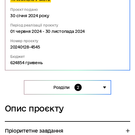
Проєкт подано
30 січня 2024 року
Період реалізації проєкту
01 червня 2024 - 30 листопада 2024
Номер проєкту
20240128-4545
Бюджет
624854 гривень
Розділи
2
Опис проєкту
Опис проєкту
Документи
Пріоритетне завдання