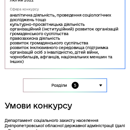
лютий 2022
Сфера конкурсу
аналітична діяльність, проведення соціологічних
досліджень тощо
культурно-просвітницька діяльність
організаційний (інституційний) розвиток організацій
громадянського суспільства
правозахисна діяльність
розвиток громадянського суспільства
розвиток інклюзивного середовища (підтримка
організацій осіб з інвалідністю, дітей війни,
чорнобильців, афганців, національних меншин та
інших)
Розділи
5
Умови конкурсу
Умови конкурсу
Конкурсна комісія
Таймлайн конкурсу
Департамент соціального захисту населення
Документи конкурсу
Дніпропетровської обласної державної адміністрації (далі