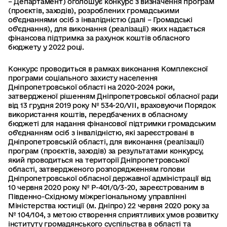
– Департамент) оголошує конкурс з визначення програм
Проєкти
(проєктів, заходів), розроблених громадськими
об’єднаннями осіб з інвалідністю (далі – Громадські
об’єднання), для виконання (реалізації) яких надається
фінансова підтримка за рахунок коштів обласного
бюджету у 2022 році.
Конкурс проводиться в рамках виконання Комплексної
програми соціального захисту населення
Дніпропетровської області на 2020-2024 роки,
затвердженої рішенням Дніпропетровської обласної ради
від 13 грудня 2019 року № 534-20/VII, враховуючи Порядок
використання коштів, передбачених в обласному
бюджеті для надання фінансової підтримки громадським
об’єднанням осіб з інвалідністю, які зареєстровані в
Дніпропетровській області, для виконання (реалізації)
програм (проєктів, заходів) за результатами конкурсу,
який проводиться на території Дніпропетровської
області, затвердженого розпорядженням голови
Дніпропетровської обласної державної адміністрації від
10 червня 2020 року № Р-401/0/3-20, зареєстрованим в
Південно-Східному міжрегіональному управлінні
Міністерства юстиції (м. Дніпро) 22 червня 2020 року за
№ 104/104, з метою створення сприятливих умов розвитку
інституту громадянського суспільства в області та