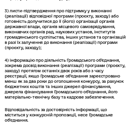
3) листи-підтвердження про підтримку у виконанні
(реалізації) відповідної програми (проєкту, заходу) або
готовність долучитися до її (його) організації органів
державної влади, органів місцевого самоврядування,
виконавчих органів рад, наукових установ, інститутів
громадянського суспільства, інших установ та організацій
в разі їх залучення до виконання (реалізації) програми
(проєкту, заходу);
4) інформацію про діяльність Громадського об’єднання,
зокрема досвід виконання (реалізації) програми (проєкту,
заходу) протягом останніх двох років або з часу
реєстрації, якщо Громадське об’єднання зареєстровано
менш як за два роки до оголошення конкурсу, за рахунок
бюджетних коштів та інших джерел фінансування,
джерела фінансування Громадського об’єднання, його
матеріально-технічну базу та кадрове забезпечення.
Відповідальність за достовірність інформації, що
міститься у конкурсній пропозиції, несе Громадське
об’єднання.