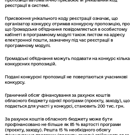
пропозиції автоматично присвоює їй унікальний код
реєстрації в системі.
Присвоєння унікального коду реєстрації означає, що
організатор конкурсу отримав конкурсну пропозицію, про
що Громадське об’єднання повідомляється в особистому
кабінеті в програмному модулі також листом на адресу
електронної пошти, зазначену під час реєстрації в
програмному модулі.
Громадські об’єднання можуть подавати на конкурс кілька
конкурсних пропозицій.
Подані конкурсні пропозиції не повертаються учасникові
конкурсу.
Граничний обсяг фінансування за рахунок коштів
обласного бюджету однієї програми (проєкту, заходу), що
подається для участі у конкурсі, становить 200 тис. грн.
За рахунок коштів обласного бюджету може бути
профінансовано не більше як 85 % вартості програми
(проєкту, заходу). Решта 15 % необхідного обсягу